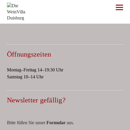
Die WeinVilla Duisburg
Öffnungszeiten
Montag–Freitag 14–19:30 Uhr
Samstag 10–14 Uhr
Newsletter gefällig?
Bitte füllen Sie unser
Formular
aus.