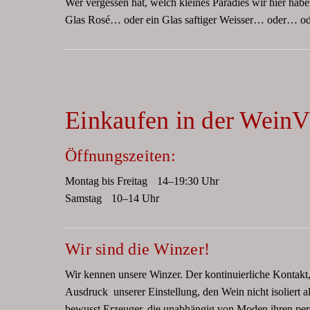
Wer vergessen hat, welch kleines Paradies wir hier habe
Glas Rosé… oder ein Glas saftiger Weisser… oder… od
Einkaufen in der WeinVi
Öffnungszeiten:
Montag bis Freitag 14–19:30 Uhr
Samstag 10–14 Uhr
Wir sind die Winzer!
Wir kennen unsere Winzer. Der kontinuierliche Kontakt
Ausdruck unserer Einstellung, den Wein nicht isoliert al
bewusst Erzeuger, die unabhängig von Moden ihren pers