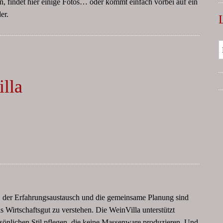
n, findet hier einige Fotos… oder kommt einfach vorbei auf ein
er.
lla
, der Erfahrungsaustausch und die gemeinsame Planung sind
s Wirtschaftsgut zu verstehen. Die WeinVilla unterstützt
önlichen Stil pflegen, die keine Massenware produzieren. Und