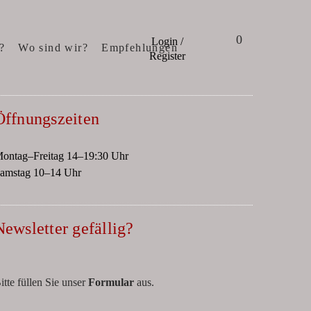
0
Login /
?
Wo sind wir?
Empfehlungen
Register
Öffnungszeiten
ontag–Freitag 14–19:30 Uhr
amstag 10–14 Uhr
Newsletter gefällig?
itte füllen Sie unser
Formular
aus.