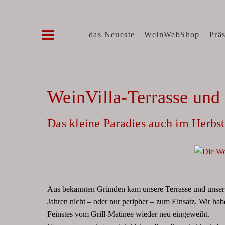
Die WeinVilla Duisburg
WINZERWEINE, FEINE KOST, SPIRITUOSE
das Neueste
WeinWebShop
Prä
WeinVilla-Terrasse und
Das kleine Paradies auch im Herbs
Aus bekannten Gründen kam unsere Terrasse und unser 
Jahren nicht – oder nur peripher – zum Einsatz. Wir h
Feinstes vom Grill-Matinee wieder neu eingeweiht.