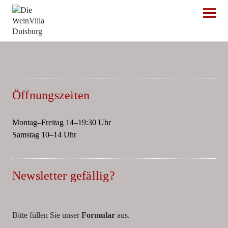
Die WeinVilla Duisburg
Öffnungszeiten
Montag–Freitag 14–19:30 Uhr
Samstag 10–14 Uhr
Newsletter gefällig?
Bitte füllen Sie unser
Formular
aus.