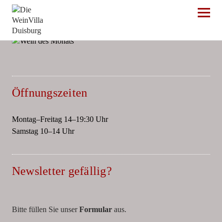
Die WeinVilla Duisburg
Öffnungszeiten
Montag–Freitag 14–19:30 Uhr
Samstag 10–14 Uhr
Newsletter gefällig?
Bitte füllen Sie unser
Formular
aus.