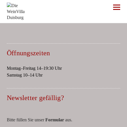
Die WeinVilla Duisburg
Öffnungszeiten
Montag–Freitag 14–19:30 Uhr
Samstag 10–14 Uhr
Newsletter gefällig?
Bitte füllen Sie unser
Formular
aus.