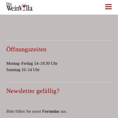
Die WeinVilla Duisburg
Öffnungszeiten
Montag–Freitag 14–19:30 Uhr
Samstag 10–14 Uhr
Newsletter gefällig?
Bitte füllen Sie unser
Formular
aus.