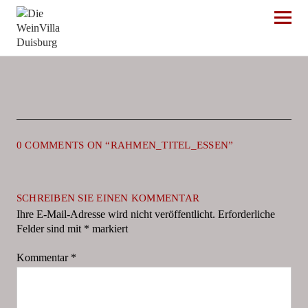
Die WeinVilla Duisburg
0 COMMENTS ON “
RAHMEN_TITEL_ESSEN
”
SCHREIBEN SIE EINEN KOMMENTAR
Ihre E-Mail-Adresse wird nicht veröffentlicht.
Erforderliche
Felder sind mit
*
markiert
Kommentar
*