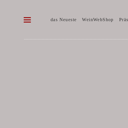
Die WeinVilla Duisburg
WINZERWEINE, FEINE KOST, SPIRITUOSE
das Neueste
WeinWebShop
Prä