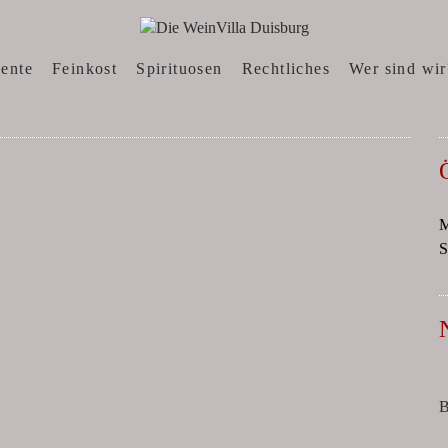
N, WEINWEBSHOP
sente
Feinkost
Spirituosen
Rechtliches
Wer sind wir
M
S
B