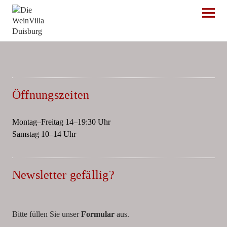
Die WeinVilla Duisburg
Öffnungszeiten
Montag–Freitag 14–19:30 Uhr
Samstag 10–14 Uhr
Newsletter gefällig?
Bitte füllen Sie unser
Formular
aus.