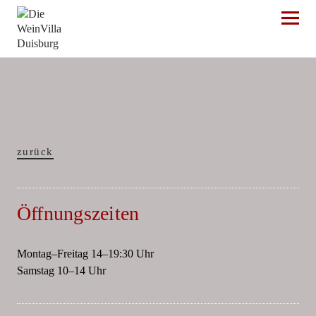
Die WeinVilla Duisburg
zurück
Öffnungszeiten
Montag–Freitag 14–19:30 Uhr
Samstag 10–14 Uhr