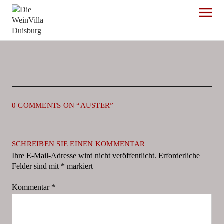
Die WeinVilla Duisburg
0 COMMENTS ON “
AUSTER
”
SCHREIBEN SIE EINEN KOMMENTAR
Ihre E-Mail-Adresse wird nicht veröffentlicht.
Erforderliche
Felder sind mit
*
markiert
Kommentar
*