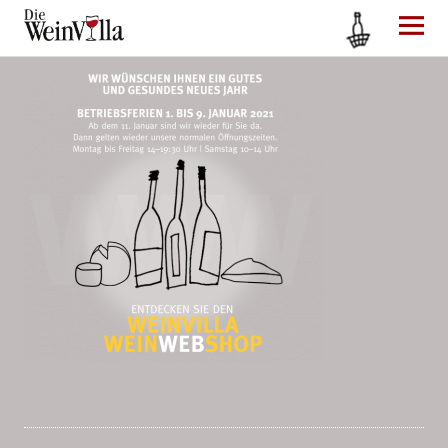
Die WeinVilla Duisburg