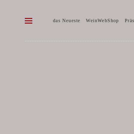
Die WeinVilla Duisburg
WINZERWEINE, FEINE KOST, SPIRITUOSE
das Neueste
WeinWebShop
Prä