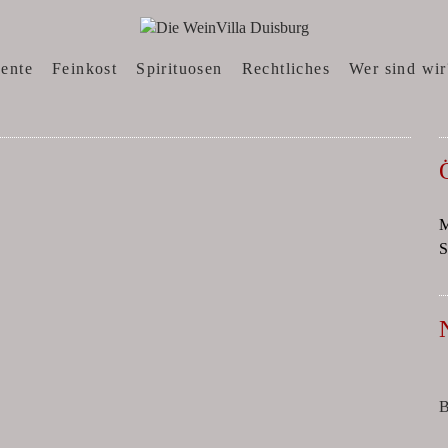
N, WEINWEBSHOP
sente
Feinkost
Spirituosen
Rechtliches
Wer sind wir
M
S
B