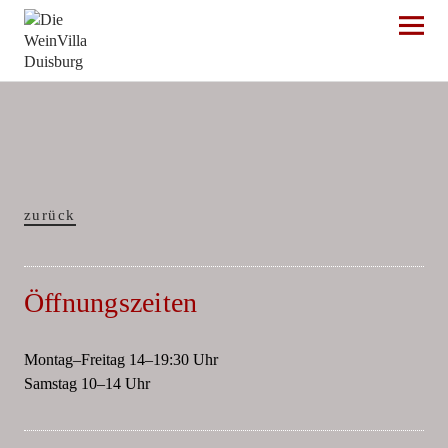
Die WeinVilla Duisburg
zurück
Öffnungszeiten
Montag–Freitag 14–19:30 Uhr
Samstag 10–14 Uhr