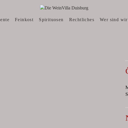
N, WEINWEBSHOP
sente
Feinkost
Spirituosen
Rechtliches
Wer sind wir
M
S