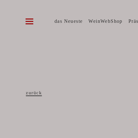
Die WeinVilla Duisburg
WINZERWEINE, FEINE KOST, SPIRITUOSE
das Neueste
WeinWebShop
Prä
zurück