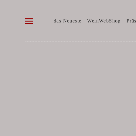
Die WeinVilla Duisburg
WINZERWEINE, FEINE KOST, SPIRITUOSE
das Neueste
WeinWebShop
Prä