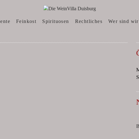
N, WEINWEBSHOP
sente
Feinkost
Spirituosen
Rechtliches
Wer sind wir
M
S
B