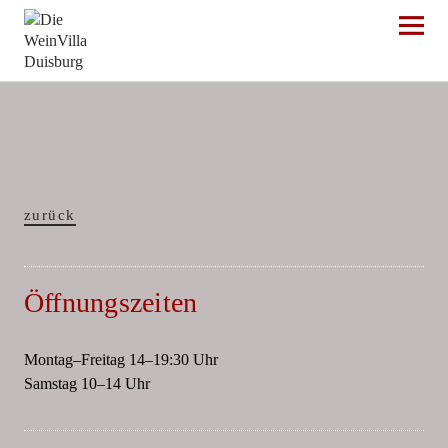
Die WeinVilla Duisburg
zurück
Öffnungszeiten
Montag–Freitag 14–19:30 Uhr
Samstag 10–14 Uhr