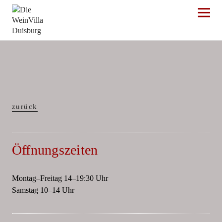
Die WeinVilla Duisburg
zurück
Öffnungszeiten
Montag–Freitag 14–19:30 Uhr
Samstag 10–14 Uhr