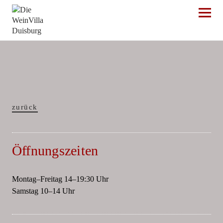
Die WeinVilla Duisburg
zurück
Öffnungszeiten
Montag–Freitag 14–19:30 Uhr
Samstag 10–14 Uhr