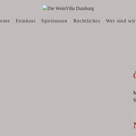
N, WEINWEBSHOP
sente
Feinkost
Spirituosen
Rechtliches
Wer sind wir
M
S