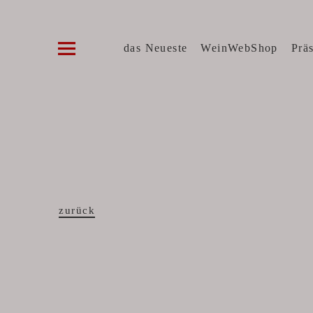
Die WeinVilla Duisburg
WINZERWEINE, FEINE KOST, SPIRITUOSE
das Neueste
WeinWebShop
Prä
zurück