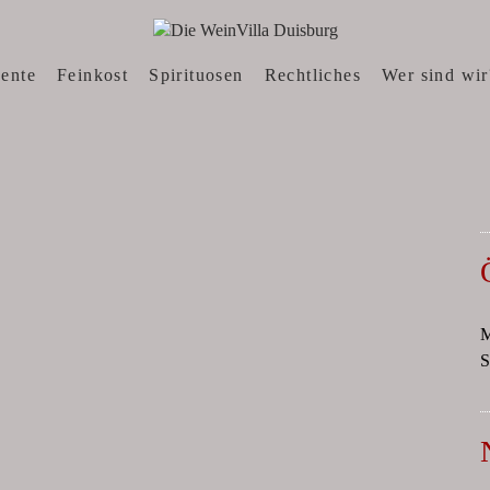
N, WEINWEBSHOP
sente
Feinkost
Spirituosen
Rechtliches
Wer sind wir
M
S