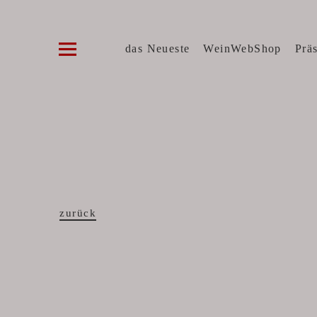
Die WeinVilla Duisburg
WINZERWEINE, FEINE KOST, SPIRITUOSE
das Neueste
WeinWebShop
Prä
zurück