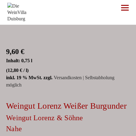
Die WeinVilla Duisburg
9,60
€
Inhalt: 0,75
l
(
12,80
€
/
l
)
inkl. 19 % MwSt.
zzgl.
Versandkosten | Selbstabholung
möglich
Weingut Lorenz Weißer Burgunder
Weingut Lorenz & Söhne
Nahe