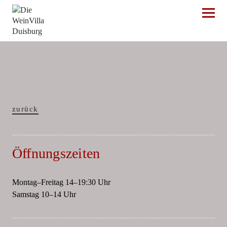
Die WeinVilla Duisburg
zurück
Öffnungszeiten
Montag–Freitag 14–19:30 Uhr
Samstag 10–14 Uhr