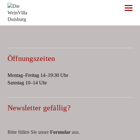
Die WeinVilla Duisburg
Öffnungszeiten
Montag–Freitag 14–19:30 Uhr
Samstag 10–14 Uhr
Newsletter gefällig?
Bitte füllen Sie unser
Formular
aus.