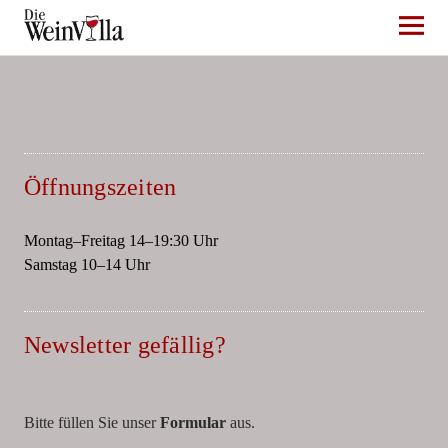
Die WeinVilla Duisburg
Öffnungszeiten
Montag–Freitag 14–19:30 Uhr
Samstag 10–14 Uhr
Newsletter gefällig?
Bitte füllen Sie unser
Formular
aus.