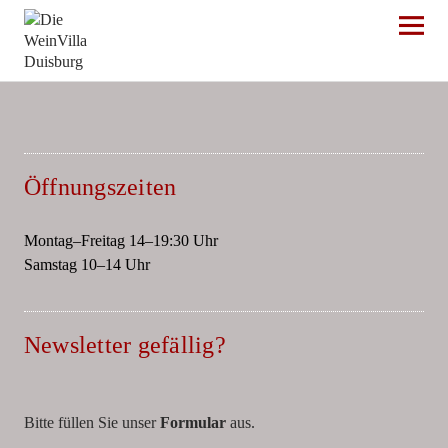
Die WeinVilla Duisburg
Öffnungszeiten
Montag–Freitag 14–19:30 Uhr
Samstag 10–14 Uhr
Newsletter gefällig?
Bitte füllen Sie unser
Formular
aus.