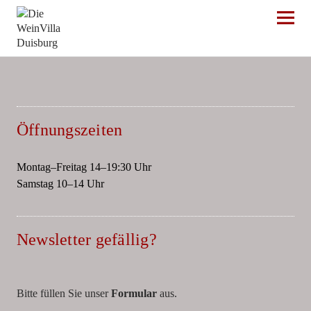
Die WeinVilla Duisburg
Öffnungszeiten
Montag–Freitag 14–19:30 Uhr
Samstag 10–14 Uhr
Newsletter gefällig?
Bitte füllen Sie unser
Formular
aus.