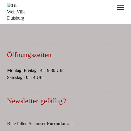
Die WeinVilla Duisburg
Öffnungszeiten
Montag–Freitag 14–19:30 Uhr
Samstag 10–14 Uhr
Newsletter gefällig?
Bitte füllen Sie unser
Formular
aus.