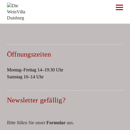
Die WeinVilla Duisburg
Öffnungszeiten
Montag–Freitag 14–19:30 Uhr
Samstag 10–14 Uhr
Newsletter gefällig?
Bitte füllen Sie unser
Formular
aus.