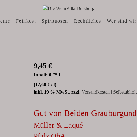
N, WEINWEBSHOP
sente
Feinkost
Spirituosen
Rechtliches
Wer sind wir
9,45
€
Inhalt: 0,75
l
(
12,60
€
/
l
)
inkl. 19 % MwSt.
zzgl.
Versandkosten | Selbstabhol
Gut von Beiden Grauburgund
Müller & Laqué
Pfalz QbA