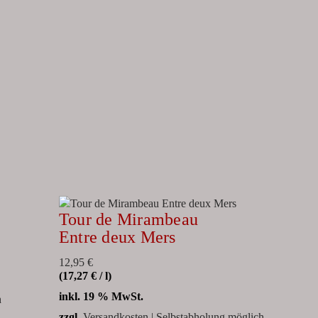
Tour de Mirambeau
Entre deux Mers
12,95
€
(
17,27
€
/
l
)
inkl. 19 % MwSt.
h
zzgl.
Versandkosten | Selbstabholung möglich