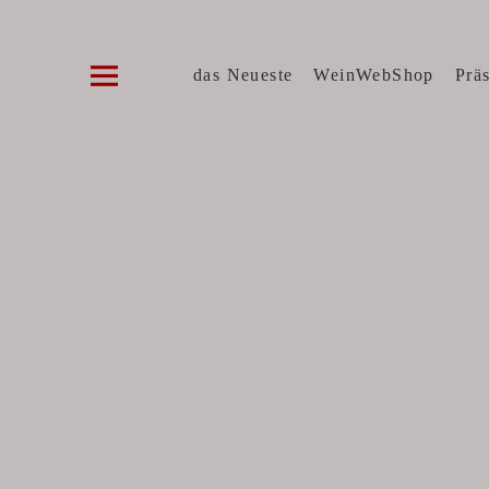
Die WeinVilla Duisburg
WINZERWEINE, FEINE KOST, SPIRITUOSE
das Neueste
WeinWebShop
Prä