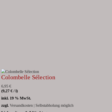
Colombelle Sélection
6,95
€
(
9,27
€
/
l
)
inkl. 19 % MwSt.
zzgl.
Versandkosten | Selbstabholung möglich