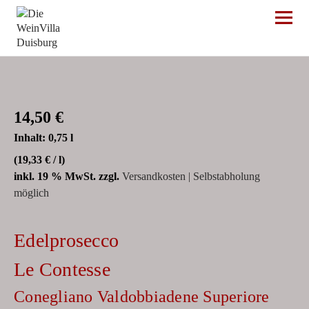
Die WeinVilla Duisburg
14,50
€
Inhalt: 0,75
l
(
19,33
€
/
l
)
inkl. 19 % MwSt.
zzgl.
Versandkosten | Selbstabholung
möglich
Edelprosecco
Le Contesse
Conegliano Valdobbiadene Superiore