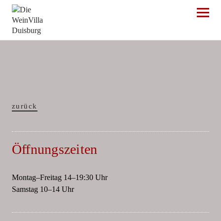
Die WeinVilla Duisburg
zurück
Öffnungszeiten
Montag–Freitag 14–19:30 Uhr
Samstag 10–14 Uhr