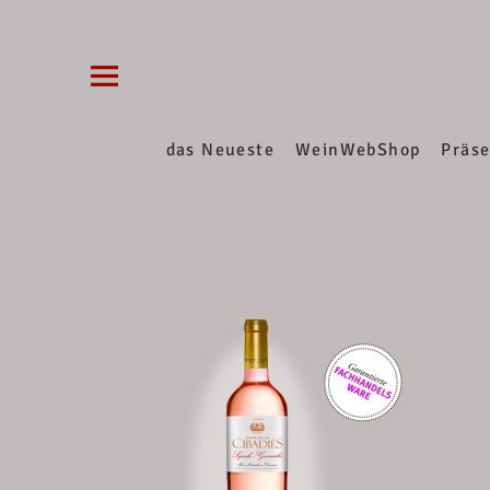
Die WeinVilla Duisburg
WINZERWEINE, FEINE KOST, SPIRITUOSEN, W
das Neueste
WeinWebShop
Präs