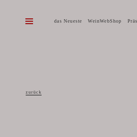
Die WeinVilla Duisburg
WINZERWEINE, FEINE KOST, SPIRITUOSE
das Neueste
WeinWebShop
Prä
zurück