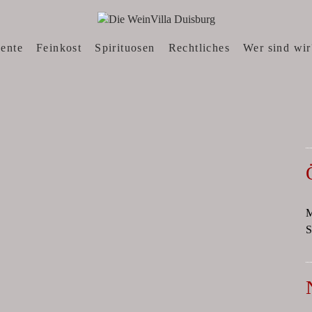
N, WEINWEBSHOP
sente
Feinkost
Spirituosen
Rechtliches
Wer sind wir
M
S