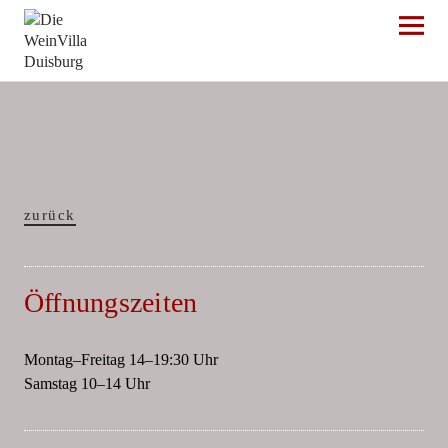
Die WeinVilla Duisburg
zurück
Öffnungszeiten
Montag–Freitag 14–19:30 Uhr
Samstag 10–14 Uhr