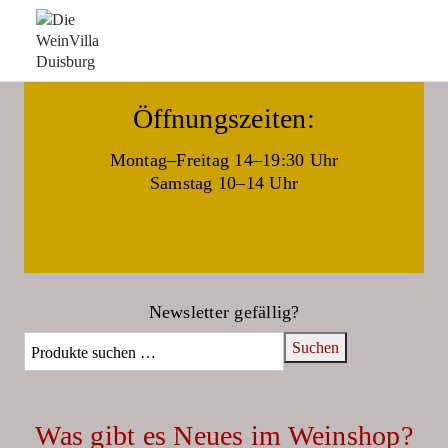
Die WeinVilla Duisburg
Öffnungszeiten:
Montag–Freitag 14–19:30 Uhr
Samstag 10–14 Uhr
Newsletter gefällig?
Suchen
Was gibt es Neues im Weinshop?