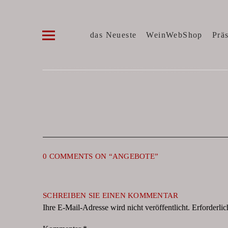
Die WeinVilla Duisburg
WINZERWEINE, FEINE KOST, SPIRITUOSE
das Neueste
WeinWebShop
Prä
0 COMMENTS ON “
ANGEBOTE
”
SCHREIBEN SIE EINEN KOMMENTAR
Ihre E-Mail-Adresse wird nicht veröffentlicht.
Erforderlic