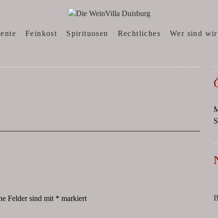
N, WEINWEBSHOP
sente
Feinkost
Spirituosen
Rechtliches
Wer sind wir
M
S
B
he Felder sind mit
*
markiert