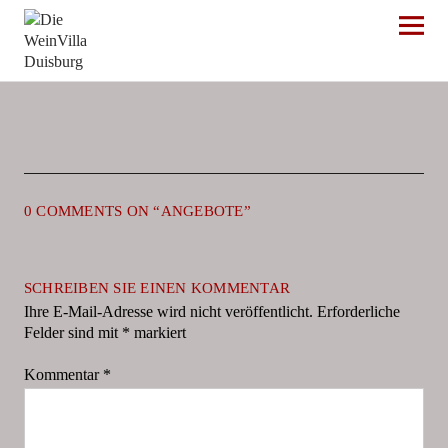
Die WeinVilla Duisburg
0 COMMENTS ON “
ANGEBOTE
”
SCHREIBEN SIE EINEN KOMMENTAR
Ihre E-Mail-Adresse wird nicht veröffentlicht.
Erforderliche
Felder sind mit
*
markiert
Kommentar
*