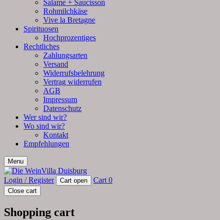
Salame + Saucisson
Rohmilchkäse
Vive la Bretagne
Spirituosen
Hochprozentiges
Rechtliches
Zahlungsarten
Versand
Widerrufsbelehrung
Vertrag widerrufen
AGB
Impressum
Datenschutz
Wer sind wir?
Wo sind wir?
Kontakt
Empfehlungen
Menu
Login / Register
Cart
0
Cart open
Close cart
Shopping cart