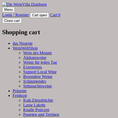
Die WeinVilla Duisburg
Menu
Winzerweine, Feine Kost, Spirituosen, Weinwebshop
Login / Register
Cart
0
Cart open
Close cart
Shopping cart
das Neueste
WeinWebShop
Wein des Monats
Aktionsweine
Weine für jeden Tag
Evergreens
Support Local Wine
Besondere Weine
Schäumendes
Sehnsuchtsweine
Präsente
Feinkost
Kult-Zitrusfrüchte
Lasse Lakrits
Knalle Popcorn
Pasteten und Terrinen