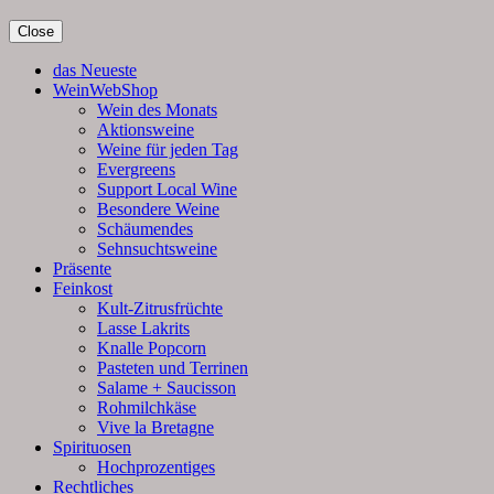
Close
das Neueste
WeinWebShop
Wein des Monats
Aktionsweine
Weine für jeden Tag
Evergreens
Support Local Wine
Besondere Weine
Schäumendes
Sehnsuchtsweine
Präsente
Feinkost
Kult-Zitrusfrüchte
Lasse Lakrits
Knalle Popcorn
Pasteten und Terrinen
Salame + Saucisson
Rohmilchkäse
Vive la Bretagne
Spirituosen
Hochprozentiges
Rechtliches