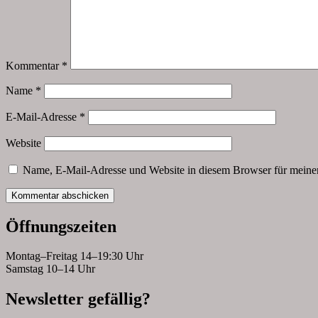
Kommentar
*
Name
*
E-Mail-Adresse
*
Website
Name, E-Mail-Adresse und Website in diesem Browser für meine
Öffnungszeiten
Montag–Freitag 14–19:30 Uhr
Samstag 10–14 Uhr
Newsletter gefällig?