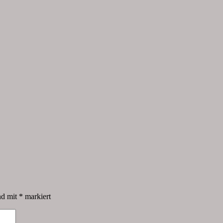
nd mit
*
markiert