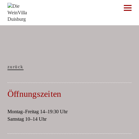
Die WeinVilla Duisburg
zurück
Öffnungszeiten
Montag–Freitag 14–19:30 Uhr
Samstag 10–14 Uhr