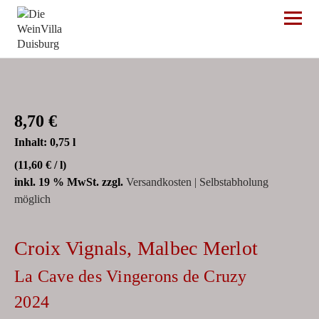
Die WeinVilla Duisburg
8,70
€
Inhalt: 0,75
l
(
11,60
€
/
l
)
inkl. 19 % MwSt.
zzgl.
Versandkosten | Selbstabholung
möglich
Croix Vignals, Malbec Merlot
La Cave des Vingerons de Cruzy
2024