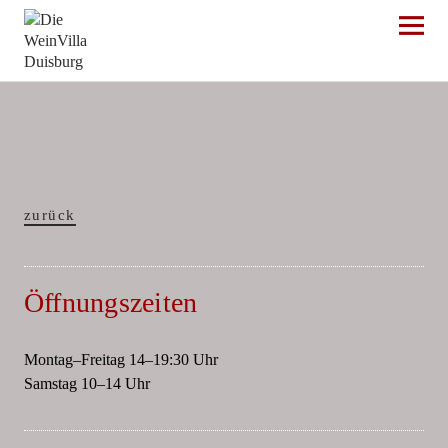
Die WeinVilla Duisburg
zurück
Öffnungszeiten
Montag–Freitag 14–19:30 Uhr
Samstag 10–14 Uhr