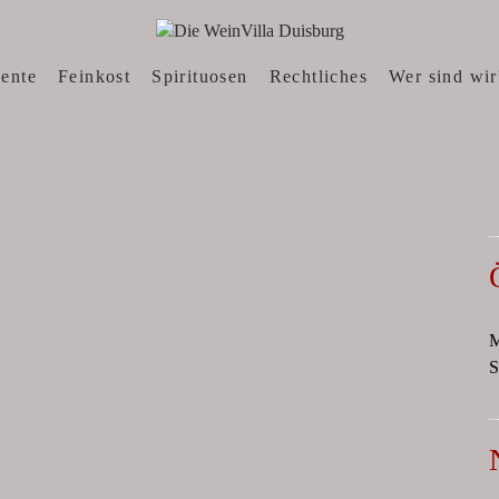
N, WEINWEBSHOP
sente
Feinkost
Spirituosen
Rechtliches
Wer sind wir
M
S