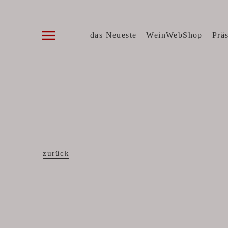
Die WeinVilla Duisburg
WINZERWEINE, FEINE KOST, SPIRITUOSE
das Neueste
WeinWebShop
Prä
zurück