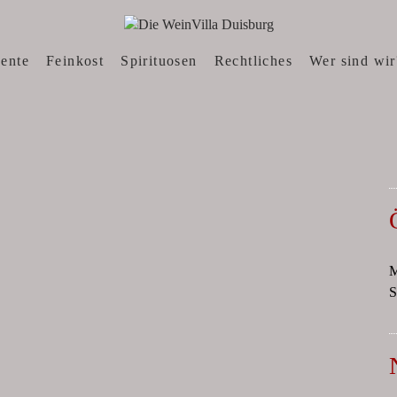
N, WEINWEBSHOP
sente
Feinkost
Spirituosen
Rechtliches
Wer sind wir
M
S