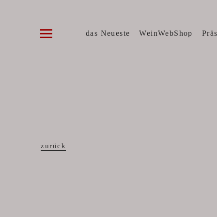
Die WeinVilla Duisburg
WINZERWEINE, FEINE KOST, SPIRITUOSE
das Neueste
WeinWebShop
Prä
zurück