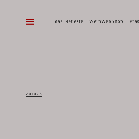
Die WeinVilla Duisburg
WINZERWEINE, FEINE KOST, SPIRITUOSE
das Neueste
WeinWebShop
Prä
zurück