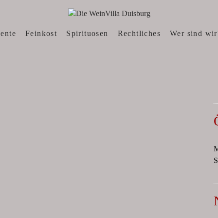
N, WEINWEBSHOP
sente
Feinkost
Spirituosen
Rechtliches
Wer sind wir
M
S