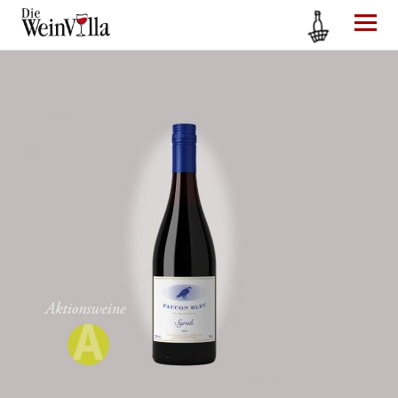
Die WeinVilla Duisburg