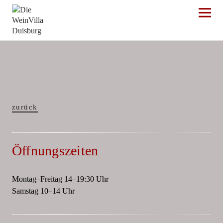
Die WeinVilla Duisburg
zurück
Öffnungszeiten
Montag–Freitag 14–19:30 Uhr
Samstag 10–14 Uhr