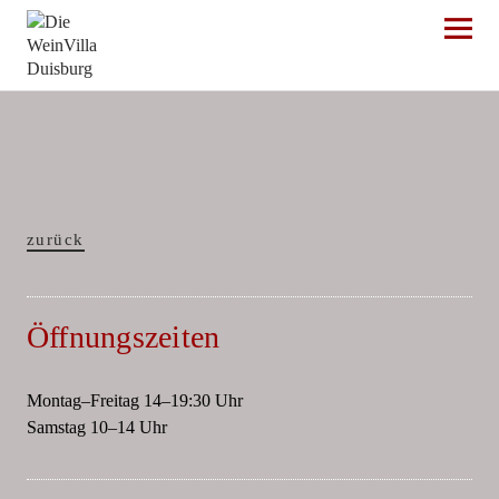
Die WeinVilla Duisburg
zurück
Öffnungszeiten
Montag–Freitag 14–19:30 Uhr
Samstag 10–14 Uhr