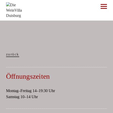
Die WeinVilla Duisburg
zurück
Öffnungszeiten
Montag–Freitag 14–19:30 Uhr
Samstag 10–14 Uhr