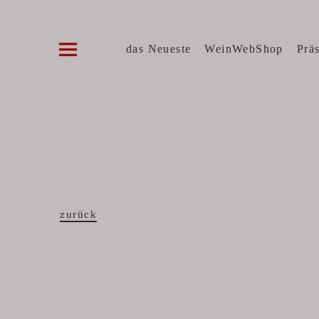
Die WeinVilla Duisburg
WINZERWEINE, FEINE KOST, SPIRITUOSE
das Neueste
WeinWebShop
Prä
zurück