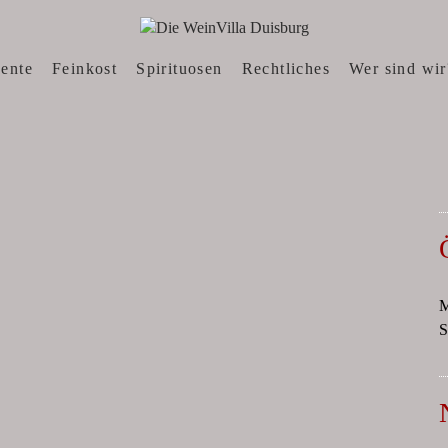
N, WEINWEBSHOP
sente
Feinkost
Spirituosen
Rechtliches
Wer sind wir
M
S